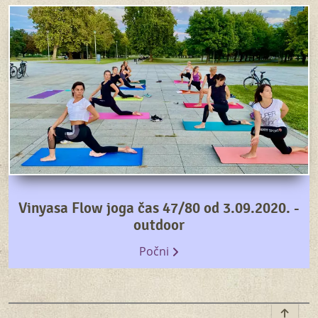
Vinyasa Flow joga čas 47/80 od 3.09.2020. -
outdoor
Počni
To top