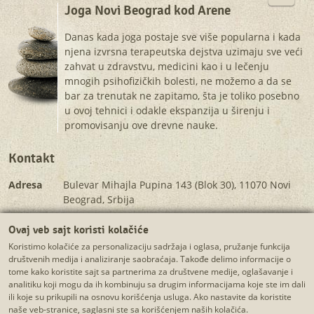
Joga Novi Beograd kod Arene
Danas kada joga postaje sve više popularna i kada
njena izvrsna terapeutska dejstva uzimaju sve veći
zahvat u zdravstvu, medicini kao i u lečenju
mnogih psihofizičkih bolesti, ne možemo a da se
bar za trenutak ne zapitamo, šta je toliko posebno
u ovoj tehnici i odakle ekspanzija u širenju i
promovisanju ove drevne nauke.
Kontakt
Adresa
Bulevar Mihajla Pupina 143 (Blok 30), 11070 Novi
Beograd, Srbija
Telefon
+381 60 7000 763 (pozivi samo radnim danima od 9
Ovaj veb sajt koristi kolačiće
do 17h)
Koristimo kolačiće za personalizaciju sadržaja i oglasa, pružanje funkcija
E-mail
martina.yogina@gmail.com
društvenih medija i analiziranje saobraćaja. Takođe delimo informacije o
tome kako koristite sajt sa partnerima za društvene medije, oglašavanje i
analitiku koji mogu da ih kombinuju sa drugim informacijama koje ste im dali
Chat 
ili koje su prikupili na osnovu korišćenja usluga. Ako nastavite da koristite
Instagram
Facebook
Youtube
Linkedin
Twitter
naše veb-stranice, saglasni ste sa korišćenjem naših kolačića.