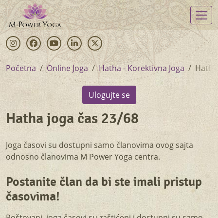
Skip
to
main
content
Instagram
Facebook
Youtube
Linkedin
Twitter
Početna
Online Joga
Hatha - Korektivna Joga
Hatha
Ulogujte se
Hatha joga čas 23/68
Joga časovi su dostupni samo članovima ovog sajta
Zasticen
odnosno članovima M Power Yoga centra.
cas
CTA
Postanite član da bi ste imali pristup
časovima!
Poštovani, joga časovi su zaštićeni i dostupni su samo