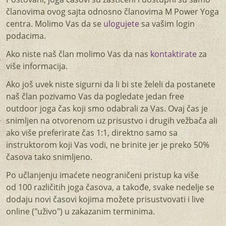
članovima ovog sajta odnosno članovima M Power Yoga
centra. Molimo Vas da se
ulogujete
sa vašim login
podacima.
Ako niste naš član molimo Vas da nas
kontaktirate
za
više informacija.
Ako još uvek niste sigurni da li bi ste želeli da postanete
naš član pozivamo Vas da pogledate jedan free
outdoor joga čas koji smo odabrali za Vas. Ovaj čas je
snimljen na otvorenom uz prisustvo i drugih vežbača ali
ako više preferirate čas 1:1, direktno samo sa
instruktorom koji Vas vodi, ne brinite jer je preko 50%
časova tako snimljeno.
Po učlanjenju imaćete neograničeni pristup ka više
od 100 različitih joga časova, a takođe, svake nedelje se
dodaju novi časovi kojima možete prisustvovati i live
online ("uživo") u zakazanim terminima.