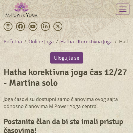
Skip
to
main
content
Instagram
Facebook
Youtube
Linkedin
Twitter
Početna
Online Joga
Hatha - Korektivna Joga
Hatha 
Ulogujte se
Hatha korektivna joga čas 12/27
- Martina solo
Joga časovi su dostupni samo članovima ovog sajta
Zasticen
odnosno članovima M Power Yoga centra.
cas
CTA
Postanite član da bi ste imali pristup
časovima!