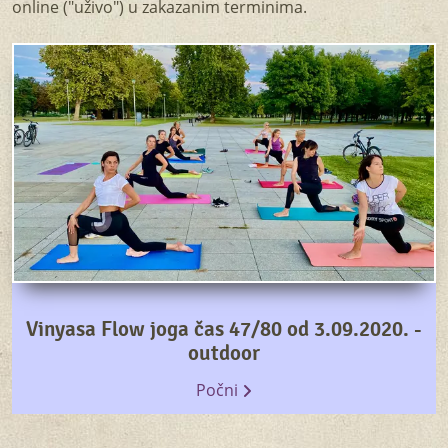
online ("uživo") u zakazanim terminima.
Vinyasa Flow joga čas 47/80 od 3.09.2020. -
outdoor
Počni