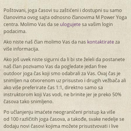
Poštovani, joga časovi su zaštićeni i dostupni su samo
članovima ovog sajta odnosno članovima M Power Yoga
centra. Molimo Vas da se
ulogujete
sa vašim login
podacima.
Ako niste naš član molimo Vas da nas
kontaktirate
za
više informacija.
Ako još uvek niste sigurni da li bi ste želeli da postanete
naš član pozivamo Vas da pogledate jedan free
outdoor joga čas koji smo odabrali za Vas. Ovaj čas je
snimljen na otvorenom uz prisustvo i drugih vežbača ali
ako više preferirate čas 1:1, direktno samo sa
instruktorom koji Vas vodi, ne brinite jer je preko 50%
časova tako snimljeno.
Po učlanjenju imaćete neograničeni pristup ka više
od 100 različitih joga časova, a takođe, svake nedelje se
dodaju novi časovi kojima možete prisustvovati i live