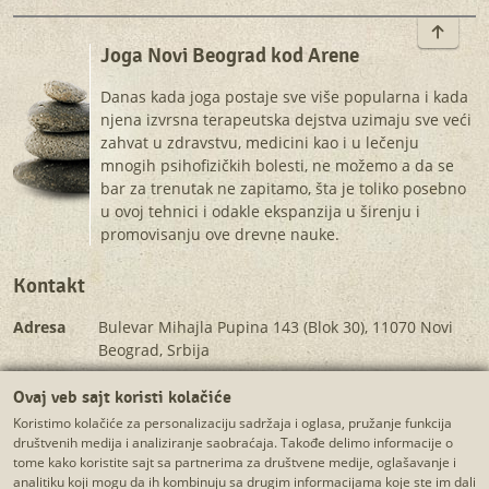
To top
Joga Novi Beograd kod Arene
Danas kada joga postaje sve više popularna i kada
njena izvrsna terapeutska dejstva uzimaju sve veći
zahvat u zdravstvu, medicini kao i u lečenju
mnogih psihofizičkih bolesti, ne možemo a da se
bar za trenutak ne zapitamo, šta je toliko posebno
u ovoj tehnici i odakle ekspanzija u širenju i
promovisanju ove drevne nauke.
Kontakt
Adresa
Bulevar Mihajla Pupina 143 (Blok 30), 11070 Novi
Beograd, Srbija
Telefon
+381 60 7000 763 (pozivi samo radnim danima od 9
Ovaj veb sajt koristi kolačiće
do 17h)
Koristimo kolačiće za personalizaciju sadržaja i oglasa, pružanje funkcija
E-mail
martina.yogina@gmail.com
društvenih medija i analiziranje saobraćaja. Takođe delimo informacije o
tome kako koristite sajt sa partnerima za društvene medije, oglašavanje i
analitiku koji mogu da ih kombinuju sa drugim informacijama koje ste im dali