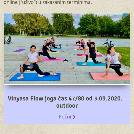
online ("uživo") u zakazanim terminima.
Vinyasa Flow joga čas 47/80 od 3.09.2020. -
outdoor
Počni