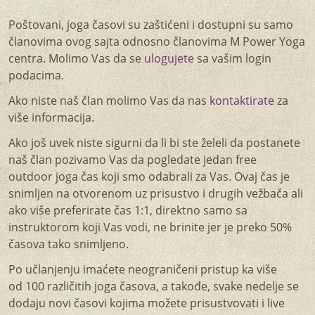
Poštovani, joga časovi su zaštićeni i dostupni su samo
članovima ovog sajta odnosno članovima M Power Yoga
centra. Molimo Vas da se
ulogujete
sa vašim login
podacima.
Ako niste naš član molimo Vas da nas
kontaktirate
za
više informacija.
Ako još uvek niste sigurni da li bi ste želeli da postanete
naš član pozivamo Vas da pogledate jedan free
outdoor joga čas koji smo odabrali za Vas. Ovaj čas je
snimljen na otvorenom uz prisustvo i drugih vežbača ali
ako više preferirate čas 1:1, direktno samo sa
instruktorom koji Vas vodi, ne brinite jer je preko 50%
časova tako snimljeno.
Po učlanjenju imaćete neograničeni pristup ka više
od 100 različitih joga časova, a takođe, svake nedelje se
dodaju novi časovi kojima možete prisustvovati i live