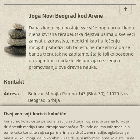
To top
Joga Novi Beograd kod Arene
Danas kada joga postaje sve više popularna i kada
njena izvrsna terapeutska dejstva uzimaju sve veći
zahvat u zdravstvu, medicini kao i u lečenju
mnogih psihofizičkih bolesti, ne možemo a da se
bar za trenutak ne zapitamo, šta je toliko posebno
u ovoj tehnici i odakle ekspanzija u širenju i
promovisanju ove drevne nauke.
Kontakt
Adresa
Bulevar Mihajla Pupina 143 (Blok 30), 11070 Novi
Beograd, Srbija
Telefon
+381 60 7000 763 (pozivi samo radnim danima od 9
Ovaj veb sajt koristi kolačiće
do 17h)
Koristimo kolačiće za personalizaciju sadržaja i oglasa, pružanje funkcija
E-mail
martina.yogina@gmail.com
društvenih medija i analiziranje saobraćaja. Takođe delimo informacije o
tome kako koristite sajt sa partnerima za društvene medije, oglašavanje i
analitiku koji mogu da ih kombinuju sa drugim informacijama koje ste im dali