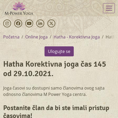
Skip
to
main
content
Instagram
Facebook
Youtube
Linkedin
Twitter
Početna
Online Joga
Hatha - Korektivna Joga
Hatha 
Ulogujte se
Hatha Korektivna joga čas 145
od 29.10.2021.
Joga časovi su dostupni samo članovima ovog sajta
Zasticen
odnosno članovima M Power Yoga centra.
cas
CTA
Postanite član da bi ste imali pristup
časovima!