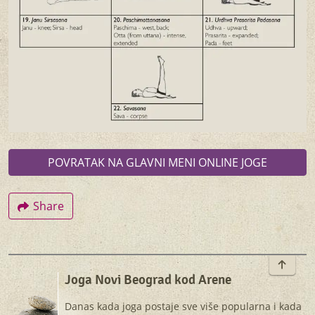
POVRATAK NA GLAVNI MENI ONLINE JOGE
Share
To top
Joga Novi Beograd kod Arene
Danas kada joga postaje sve više popularna i kada