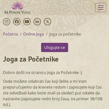
Skip
to
main
content
Instagram
Facebook
Youtube
Linkedin
Twitter
Početna
Online Joga
Joga za početnike
Ulogujte se
Joga za Početnike
Dobro došli na stranicu Joga za Početnike :)
Ovde možete odabrati čas koji želite a mi Vam
preporučujemo da krenete redom i zapisujete koji čas
ste odvežbali kako biste znali za sledeći put odakle da
nastavite (zapisujete redni broj časa, na primer 38/108
itd.).