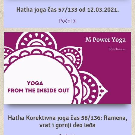
Hatha joga čas 57/133 od 12.03.2021.
Počni
Hatha Korektivna joga čas 58/136: Ramena,
vrat i gornji deo leđa