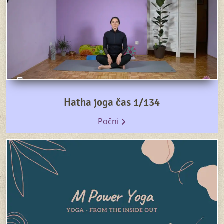
Hatha joga čas 1/134
Počni