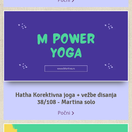
Počni
Hatha Korektivna joga + vežbe disanja
38/108 - Martina solo
Počni