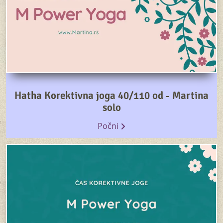
Hatha Korektivna joga 40/110 od - Martina
solo
Počni