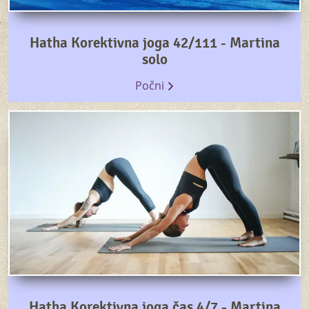
Hatha Korektivna joga 42/111 - Martina
solo
Počni
Hatha Korektivna joga čas 4/7 - Martina