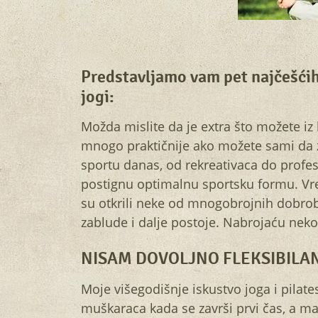
Predstavljamo vam pet najčešći
jogi:
Možda mislite da je extra što možete iz
mnogo praktičnije ako možete sami da za
sportu danas, od rekreativaca do profes
postignu optimalnu sportsku formu. Vre
su otkrili neke od mnogobrojnih dobrob
zablude i dalje postoje. Nabrojaću neko
NISAM DOVOLJNO FLEKSIBILAN
Moje višegodišnje iskustvo joga i pilate
muškaraca kada se završi prvi čas, a maj