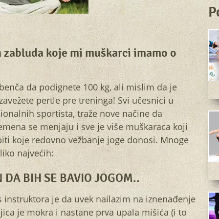
P
h zabluda koje mi muškarci imamo o
 benča da podignete 100 kg, ali mislim da je
vežete pertle pre treninga! Svi učesnici u
ionalnih sportista, traže nove načine da
mena se menjaju i sve je više muškaraca koji
iti koje redovno vežbanje joge donosi. Mnoge
liko najvećih:
 DA BIH SE BAVIO JOGOM..
s instruktora je da uvek nailazim na iznenađenje
ica je mokra i nastane prva upala mišića (i to