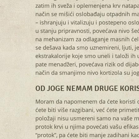
zatim ih sveža i oplemenjena krv natapa,
način se mišići oslobađaju otpadnih mater
– ishranjuju i vitalizuju i postepeno osl
u stanju pripravnosti, povećava nivo šeće
na mehanizam za odlaganje masnih ćelij
se dešava kada smo uznemireni, ljuti, j
ekstrakalorije koje smo uneli i taloži ih
pate menadžeri, povećava rizik od dijab
način da smanjimo nivo kortizola su jog
OD JOGE NEMAM DRUGE KORIST
Moram da napomenem da ćete koristi od
ćete biti više razgibani, već ćete primeti
položaji nisu usmereni samo na vaše miš
protok krvi u njima povećati vašu efikas
“protok”, pa ćete biti manje zadihani ka