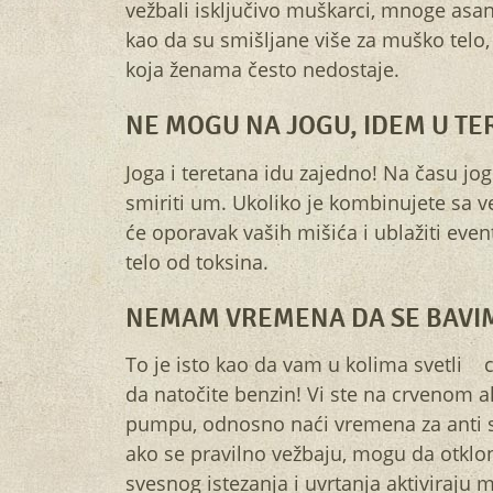
vežbali isključivo muškarci, mnoge asan
kao da su smišljane više za muško telo,
koja ženama često nedostaje.
NE MOGU NA JOGU, IDEM U TE
Joga i teretana idu zajedno! Na času jog
smiriti um. Ukoliko je kombinujete sa 
će oporavak vaših mišića i ublažiti even
telo od toksina.
NEMAM VREMENA DA SE BAVI
To je isto kao da vam u kolima svetli 
da natočite benzin! Vi ste na crvenom ak
pumpu, odnosno naći vremena za anti st
ako se pravilno vežbaju, mogu da otklon
svesnog istezanja i uvrtanja aktiviraju mi