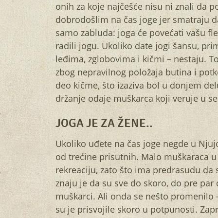
onih za koje najčešće nisu ni znali da 
dobrodošlim na čas joge jer smatraju da
samo zabluda: joga će povećati vašu fleks
radili jogu. Ukoliko date jogi šansu, pr
leđima, zglobovima i kičmi – nestaju. To
zbog nepravilnog položaja butina i potk
deo kičme, što izaziva bol u donjem de
držanje odaje muškarca koji veruje u se
JOGA JE ZA ŽENE..
Ukoliko uđete na čas joge negde u Njujo
od trećine prisutnih. Malo muškaraca u S
rekreaciju, zato što ima predrasudu da 
znaju je da su sve do skoro, do pre par 
muškarci. Ali onda se nešto promenilo –
su je prisvojile skoro u potpunosti. Zap