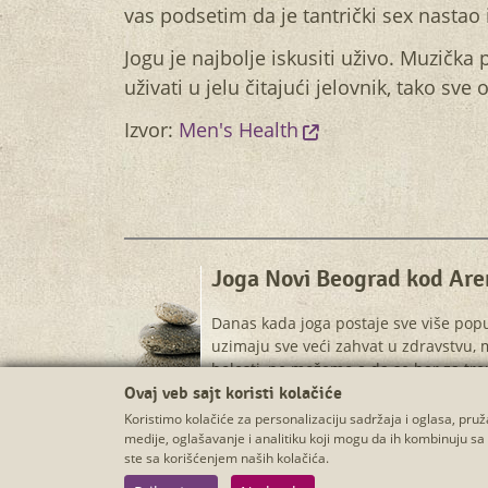
vas podsetim da je tantrički sex nastao i
Jogu je najbolje iskusiti uživo. Muzička 
uživati u jelu čitajući jelovnik, tako sve o
Izvor:
Men's Health
Joga Novi Beograd kod Are
Danas kada joga postaje sve više popu
uzimaju sve veći zahvat u zdravstvu, m
bolesti, ne možemo a da se bar za tre
tehnici i odakle ekspanzija u širenju
Ovaj veb sajt koristi kolačiće
Koristimo kolačiće za personalizaciju sadržaja i oglasa, pru
medije, oglašavanje i analitiku koji mogu da ih kombinuju sa 
ste sa korišćenjem naših kolačića.