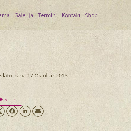
ama
Galerija
Termini
Kontakt
Shop
slato dana
17 Oktobar 2015
Share
tweet
share
share
mail