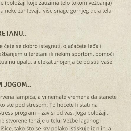
e (položaji koje zauzima telo tokom vežbanja)
 a neke zahtevaju više snage gornjeg dela tela,
RETANU..
e ćete se dobro istegnuti, ojačaćete leđa i
vežbanjem u teretani ili nekim sportom, pomoći
tualnu upalu, a efekat znojenja će očistiti vaše
M JOGOM..
crvena lampica, a vi nemate vremena da stanete
o ste pod stresom. To hoćete li stati na
ress program – zavisi od vas. Joga položaji,
e stvorene tenzije u telu. Vežbe laganog i
šice, tako što se krv polako istiskuje iz njih, a