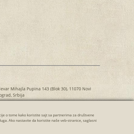
levar Mihajla Pupina 143 (Blok 30), 11070 Novi
ograd, Srbija
81 60 7000 763 (pozivi samo radnim danima od
do 17h)
cije o tome kako koristite sajt sa partnerima za društvene
rtina.yogina@gmail.com
luga. Ako nastavite da koristite naše veb-stranice, saglasni
Chat