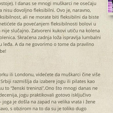
postoje). I danas se mnogi muškarci ne osećaju
 nisu dovoljno fleksibilni. Ovo je, naravno,
ibilnost, ali ne morate biti fleksibilni da biste
imetićete da povećanjem fleksibilnosti bolovi u
 nije slučajno. Zatvoreni kukovi utiču na kolena
olenica. Skraćena zadnja loža ispravlja lumbalni
lu leđa. A da ne govorimo o tome da pravilno
be!
rku ili Londonu, videćete da muškarci čine više
rbiji razmišlja da izabere jogu ili pilates kao
su to “ženski treninzi”.Ono što mnogi danas ne
decenija, jogu praktikovali gotovo isključivo
 joga je došla na zapad na velika vrata i žene
ravo, s obzirom na to da su je toliko dugo