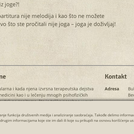
z joge?!
partitura nije melodija i kao što ne možete
vo što ste pročitali nije joga – joga je doživljaj!
ne
Kontakt
larna i kada njena izvrsna terapeutska dejstva
Adresa
Bu
edicini kao i u lečenju mnogih psihofizičkih
Be
nutak ne zapitamo, šta je toliko posebno u ovoj
Telefon
+3
 i promovisanju ove drevne nauke.
9 
žanje funkcija društvenih medija i analiziranje saobraćaja. Takođe delimo informa
E-mail
ma
drugim informacijama koje ste im dali ili koje su prikupili na osnovu korišćenja us