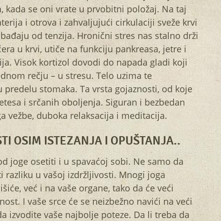
 kada se oni vrate u prvobitni položaj. Na taj
ija i otrova i zahvaljujući cirkulaciji sveže krvi
obađaju od tenzija. Hronični stres nas stalno drži
ra u krvi, utiče na funkciju pankreasa, jetre i
a. Visok kortizol dovodi do napada gladi koji
ednom rečju – u stresu. Telo uzima te
 u predelu stomaka. Ta vrsta gojaznosti, od koje
etesa i srčanih oboljenja. Siguran i bezbedan
a vežbe, duboka relaksacija i meditacija.
I OSIM ISTEZANJA I OPUŠTANJA..
 joge osetiti i u spavaćoj sobi. Ne samo da
ti razliku u vašoj izdržljivosti. Mnogi joga
iće, već i na vaše organe, tako da će veći
nost. I vaše srce će se neizbežno navići na veći
da izvodite vaše najbolje poteze. Da li treba da